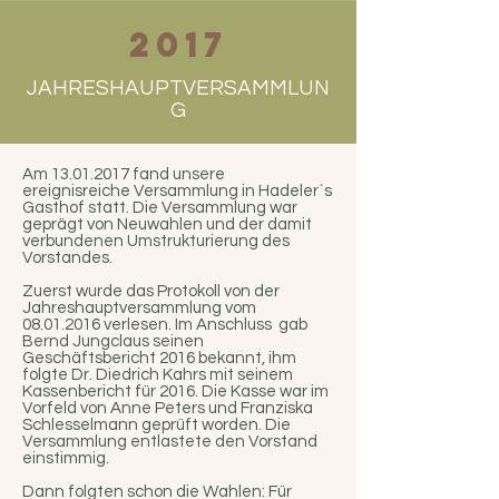
Ob mit Sattel oder der
2017
Kutsche: Jeder, der das Pferd
liebt, ist bei uns willkommen.
JAHRESHAUPTVERSAMMLUN
G
Am
13.01.2017
fand unsere
ereignisreiche Versammlung in Hadeler´s
Gasthof statt. Die Versammlung war
geprägt von Neuwahlen und der damit
verbundenen Umstrukturierung des
Vorstandes.
Zuerst wurde das Protokoll von der
Jahreshauptversammlung vom
08.01.2016
verlesen. Im Anschluss gab
Bernd Jungclaus seinen
Geschäftsbericht 2016 bekannt, ihm
folgte Dr. Diedrich Kahrs mit seinem
Kassenbericht für 2016. Die Kasse war im
Vorfeld von Anne Peters und Franziska
Schlesselmann geprüft worden. Die
Versammlung entlastete den Vorstand
einstimmig.
Dann folgten schon die Wahlen: Für