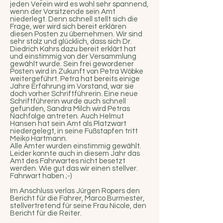
jeden Verein wird es wohl sehr spannend,
wenn der Vorsitzende sein Amt
niederlegt. Denn schnell stellt sich die
Frage, wer wird sich bereit erklären
diesen Posten zu übernehmen. Wir sind
sehr stolz und glücklich, dass sich Dr.
Diedrich Kahrs dazu bereit erklärt hat
und einstimmig von der Versammlung
gewählt wurde. Sein frei gewordener
Posten wird in Zukunft von Petra Wöbke
weitergeführt. Petra hat bereits einige
Jahre Erfahrung im Vorstand, war sie
doch vorher Schriftführerin. Eine neue
Schriftführerin wurde auch schnell
gefunden, Sandra Milch wird Petras
Nachfolge antreten. Auch Helmut
Hansen hat sein Amt als Platzwart
niedergelegt, in seine Fußstapfen tritt
Meiko Hartmann.
Alle Ämter wurden einstimmig gewählt.
Leider konnte auch in diesem Jahr das
Amt des Fahrwartes nicht besetzt
werden. Wie gut das wir einen stellver.
Fahrwart haben ;-)
Im Anschluss verlas Jürgen Ropers den
Bericht für die Fahrer, Marco Burmester,
stellvertretend für seine Frau Nicole, den
Bericht für die Reiter.