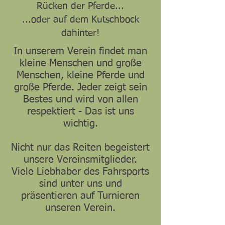
Rücken der Pferde...
...oder auf dem Kutschbock
dahinter!
In unserem Verein findet man
kleine Menschen und große
Menschen, kleine Pferde und
große Pferde. Jeder zeigt sein
Bestes und wird von allen
respektiert - Das ist uns
wichtig.
Nicht nur das Reiten begeistert
unsere Vereinsmitglieder.
Viele Liebhaber des Fahrsports
sind unter uns und
präsentieren auf Turnieren
unseren Verein.