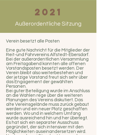
Ob mit Sattel oder der
2021
Kutsche: Jeder, der das Pferd
liebt, ist bei uns willkommen.
Außerordentliche Sitzung
Verein besetzt alle Posten
Eine gute Nachricht für die Mitglieder der
Reit-und Fahrvereins Alfstedt-Ebersdorf.
Bei der außerordentlichen Versammlung
am Freitagabend konnten alle offenen
Vorstandsposten besetzt werden. Der
Verein bleibt also weiterbestehen und
der jetzige Vorstand freut sich sehr über
das Engagement der gewählten
Personen.
Bei guter Beteiligung wurde im Anschluss
an die Wahlen rege über die weiteren
Planungen des Vereins diskutiert. Das
alte Vereinsgelände muss zurück gebaut
werden und ein neuer Platz geschaffen
werden. Wo und in welchem Umfang
wurde ausreichend hin und her überlegt.
Es hat sich ein separater Ausschuss
gegründet, der sich intensiver mit den
Möglichkeiten auseinandersetzen wird.