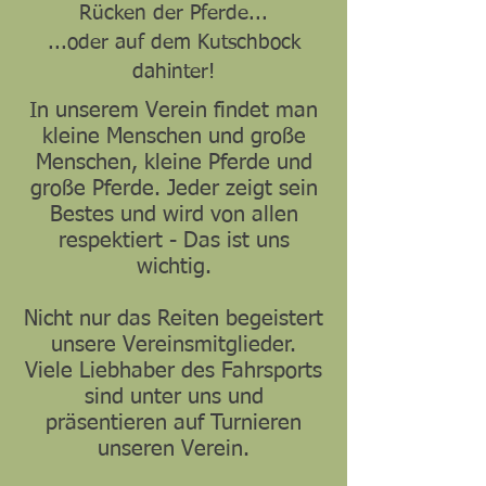
Rücken der Pferde...
...oder auf dem Kutschbock
dahinter!
In unserem Verein findet man
kleine Menschen und große
Menschen, kleine Pferde und
große Pferde. Jeder zeigt sein
Bestes und wird von allen
respektiert - Das ist uns
wichtig.
Nicht nur das Reiten begeistert
unsere Vereinsmitglieder.
Viele Liebhaber des Fahrsports
sind unter uns und
präsentieren auf Turnieren
unseren Verein.