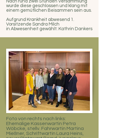
Nach rund zwei Stunden Versammlung
wurde diese geschlossen und klang mit
einem gemütlichen Beisammen sein aus.
Aufgrund Krankheit abwesend 1.
Vorsitzende Sandra Milch
in Abwesenheit gewählt: Kathrin Dankers
Foto von rechts nach links:
Ehemalige Kassenwartin Petra
Wöbcke, stellv. Fahrwartin Martina
Mießner, Schriftwartin Laura Heins,