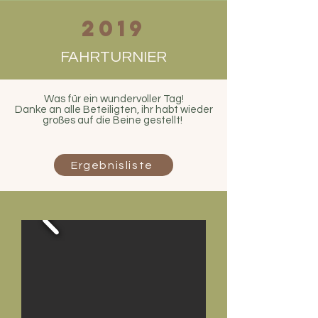
Ob mit Sattel oder der
2019
Kutsche: Jeder, der das Pferd
liebt, ist bei uns willkommen.
FAHRTURNIER
Was für ein wundervoller Tag!
Danke an alle Beteiligten, ihr habt wieder
großes auf die Beine gestellt!
Ergebnisliste