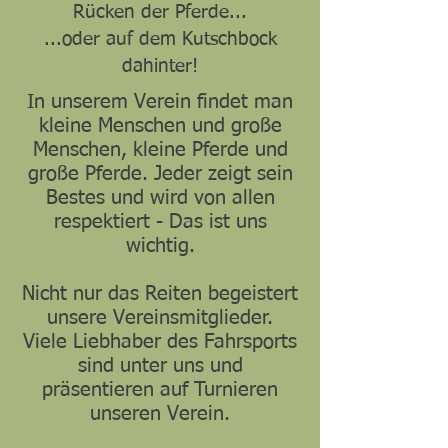
Rücken der Pferde...
...oder auf dem Kutschbock
dahinter!
In unserem Verein findet man
kleine Menschen und große
Menschen, kleine Pferde und
große Pferde. Jeder zeigt sein
Bestes und wird von allen
respektiert - Das ist uns
wichtig.
Nicht nur das Reiten begeistert
unsere Vereinsmitglieder.
Viele Liebhaber des Fahrsports
sind unter uns und
präsentieren auf Turnieren
unseren Verein.