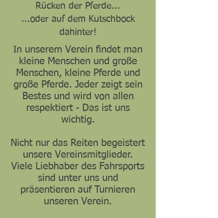
Rücken der Pferde...
...oder auf dem Kutschbock
dahinter!
In unserem Verein findet man
kleine Menschen und große
Menschen, kleine Pferde und
große Pferde. Jeder zeigt sein
Bestes und wird von allen
respektiert - Das ist uns
wichtig.
Nicht nur das Reiten begeistert
unsere Vereinsmitglieder.
Viele Liebhaber des Fahrsports
sind unter uns und
präsentieren auf Turnieren
unseren Verein.