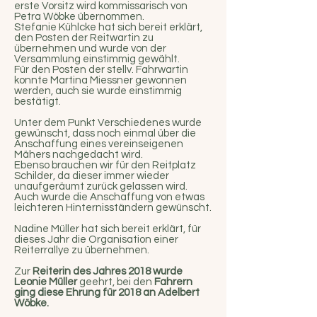
erste Vorsitz wird kommissarisch von
Petra Wöbke übernommen.
Stefanie Kühlcke hat sich bereit erklärt,
den Posten der Reitwartin zu
übernehmen und wurde von der
Versammlung einstimmig gewählt.
Für den Posten der stellv. Fahrwartin
konnte Martina Miessner gewonnen
werden, auch sie wurde einstimmig
bestätigt.
Unter dem Punkt Verschiedenes wurde
gewünscht, dass noch einmal über die
Anschaffung eines vereinseigenen
Mähers nachgedacht wird.
Ebenso brauchen wir für den Reitplatz
Schilder, da dieser immer wieder
unaufgeräumt zurück gelassen wird.
Auch wurde die Anschaffung von etwas
leichteren Hinternisständern gewünscht.
Nadine Müller hat sich bereit erklärt, für
dieses Jahr die Organisation einer
Reiterrallye zu übernehmen.
Zur
Reiterin des Jahres 2018 wurde
Leonie Müller
geehrt, bei den
Fahrern
ging diese Ehrung für 2018 an Adelbert
Wöbke.