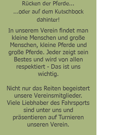
Rücken der Pferde...
...oder auf dem Kutschbock
dahinter!
In unserem Verein findet man
kleine Menschen und große
Menschen, kleine Pferde und
große Pferde. Jeder zeigt sein
Bestes und wird von allen
respektiert - Das ist uns
wichtig.
Nicht nur das Reiten begeistert
unsere Vereinsmitglieder.
Viele Liebhaber des Fahrsports
sind unter uns und
präsentieren auf Turnieren
unseren Verein.