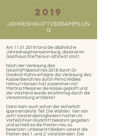
Ob mit Sattel oder der
2019
Kutsche: Jeder, der das Pferd
liebt, ist bei uns willkommen.
JAHRESHAUPTVERSAMMLUN
G
Am
11.01.2019
fand die alljährliche
Jahreshauptversammlung, diesmal im
Gasthaus Steffens in Alfstedt statt.
Nach der Verlesung des
Geschäftsberichtes 2018 durch Dr.
Diedrich Kahrs erfolgte die Verlesung des
Kassenberichtes durch Petra Wöbke.
Helmut Hansen hat zusammen mit
Martina Miessner die Kasse geprüft und
der Vorstand wurde einstimmig durch die
Versammlung entlastet.
Dann kam auch schon der sicherlich
spannendeste Teil: Die Wahlen. Vier von
acht Vorstandsmitgliedern hatten im
Vorfeld ihren Rücktritt bekannt gegeben
und so hieß es die Posten neu zu
besetzen. Unbesetzt bleiben vorerst die
Posten des 1. und 2. Vorsitzenden. Der