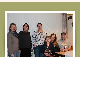
v.l.n.r.: Petra Wöbke (komm.
Vorsitzende), Martina Miessner (stell.
Fahrwartin), Stefanie Kühlcke
(Reitwartin), Leonie Müller (Reiterin der
Jahres 2018), Nadine Müller, Adelbert
Wöbke (Fahrer des Jahres 2018)
IMPRESSUM